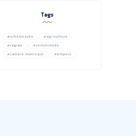
Tags
#urbanização
#agricultura
#região
#comunidade
#camara-municipal
#ampere