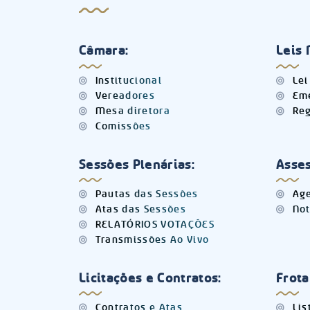
Câmara:
Leis 
Institucional
Lei
Vereadores
Eme
Mesa diretora
Reg
Comissões
Sessões Plenárias:
Asses
Pautas das Sessões
Age
Atas das Sessões
Not
RELATÓRIOS VOTAÇÕES
Transmissões Ao Vivo
Licitações e Contratos:
Frota
Contratos e Atas
Lis