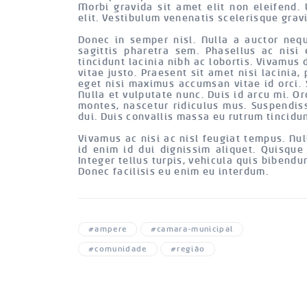
Morbi gravida sit amet elit non eleifend.
elit. Vestibulum venenatis scelerisque grav
Donec in semper nisl. Nulla a auctor nequ
sagittis pharetra sem. Phasellus ac nisi 
tincidunt lacinia nibh ac lobortis. Vivamus 
vitae justo. Praesent sit amet nisi lacinia,
eget nisi maximus accumsan vitae id orci. 
Nulla et vulputate nunc. Duis id arcu mi. O
montes, nascetur ridiculus mus. Suspendis
dui. Duis convallis massa eu rutrum tincidun
Vivamus ac nisi ac nisl feugiat tempus. N
id enim id dui dignissim aliquet. Quisque
Integer tellus turpis, vehicula quis bibend
Donec facilisis eu enim eu interdum.
#ampere
#camara-municipal
#comunidade
#região