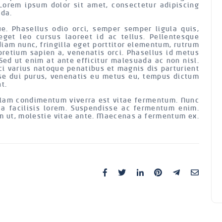
 Lorem ipsum dolor sit amet, consectetur adipiscing
ida.
e. Phasellus odio orci, semper semper ligula quis,
eget leo cursus laoreet id ac tellus. Pellentesque
diam nunc, fringilla eget porttitor elementum, rutrum
 pretium sapien a, venenatis orci. Phasellus id metus
Sed ut enim at ante efficitur malesuada ac non nisl.
rci varius natoque penatibus et magnis dis parturient
se dui purus, venenatis eu metus eu, tempus dictum
t.
ullam condimentum viverra est vitae fermentum. Nunc
 a facilisis lorem. Suspendisse ac fermentum enim.
um ut, molestie vitae ante. Maecenas a fermentum ex.