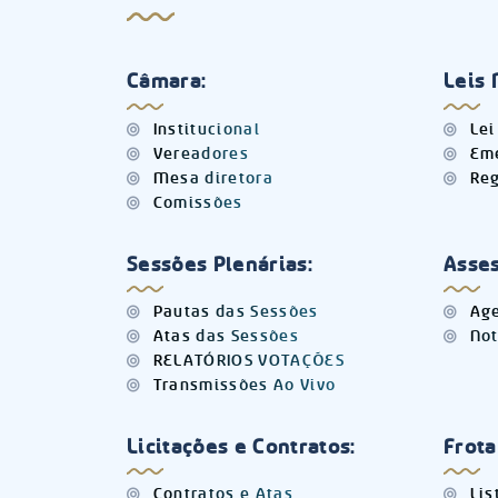
Câmara:
Leis 
Institucional
Lei
Vereadores
Eme
Mesa diretora
Reg
Comissões
Sessões Plenárias:
Asses
Pautas das Sessões
Age
Atas das Sessões
Not
RELATÓRIOS VOTAÇÕES
Transmissões Ao Vivo
Licitações e Contratos:
Frota
Contratos e Atas
Lis