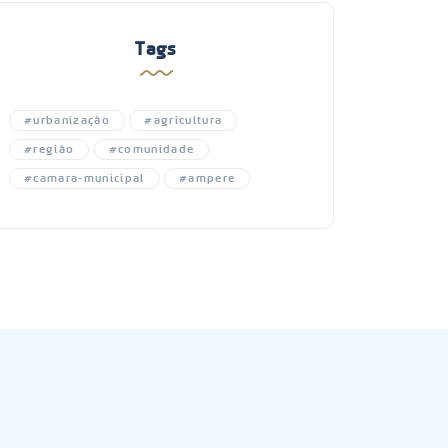
Tags
#urbanização
#agricultura
#região
#comunidade
#camara-municipal
#ampere