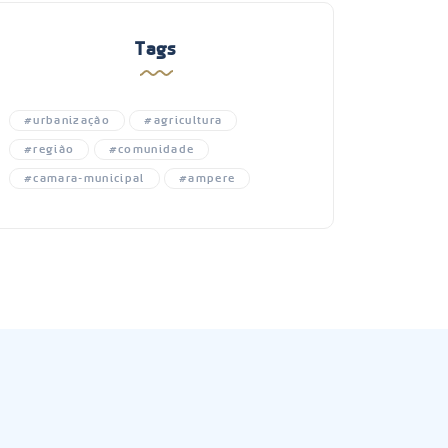
Tags
#urbanização
#agricultura
#região
#comunidade
#camara-municipal
#ampere