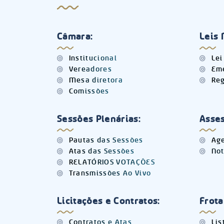
Câmara:
Leis 
Institucional
Lei
Vereadores
Eme
Mesa diretora
Reg
Comissões
Sessões Plenárias:
Asses
Pautas das Sessões
Age
Atas das Sessões
Not
RELATÓRIOS VOTAÇÕES
Transmissões Ao Vivo
Licitações e Contratos:
Frota
Contratos e Atas
Lis