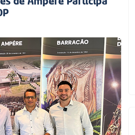
es de Ampére Participa
OP