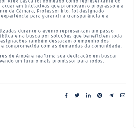
dor Alex Cesca foi nomeado como representante do
 atuar em iniciativas que promovam o progresso e a
nte da Câmara, Professor Irio, foi designado
 experiência para garantir a transparência e a
lizadas durante o evento representam um passo
pública e na busca por soluções que beneficiem toda
 designações também destacam o empenho dos
a e comprometida com as demandas da comunidade.
ores de Ampére reafirma sua dedicação em buscar
vendo um futuro mais promissor para todos.