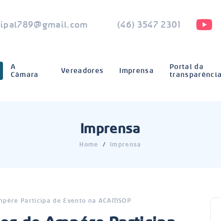
ipal789@gmail.com
(46) 3547 2301
A
Portal da
Vereadores
Imprensa
Câmara
transparênci
Imprensa
Home
Imprensa
mpére Participa de Evento na ACAMSOP